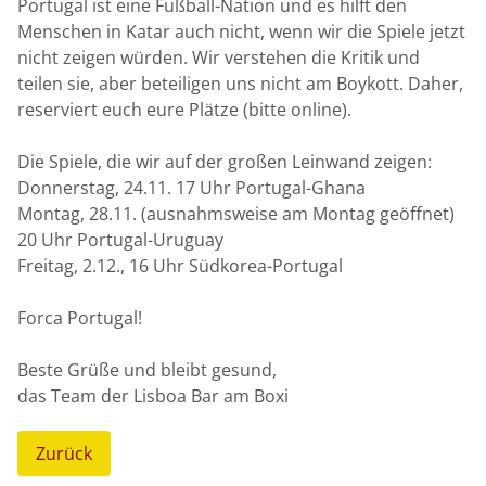
Portugal ist eine Fußball-Nation und es hilft den
Menschen in Katar auch nicht, wenn wir die Spiele jetzt
nicht zeigen würden. Wir verstehen die Kritik und
teilen sie, aber beteiligen uns nicht am Boykott. Daher,
reserviert euch eure Plätze (bitte online).
Die Spiele, die wir auf der großen Leinwand zeigen:
Donnerstag, 24.11. 17 Uhr Portugal-Ghana
Montag, 28.11. (ausnahmsweise am Montag geöffnet)
20 Uhr Portugal-Uruguay
Freitag, 2.12., 16 Uhr Südkorea-Portugal
START
Forca Portugal!
Beste Grüße und bleibt gesund,
ÜBER UNS
das Team der Lisboa Bar am Boxi
Zurück
GALERIE